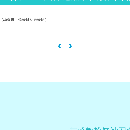
子遊戲日（幼愛班、低愛班及高愛班）
«
»