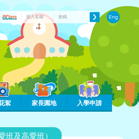
Eng
花絮
家長園地
入學申請
、低愛班及高愛班）