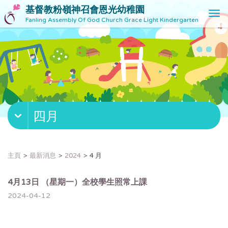
基督教粉嶺神召會恩光幼稚園
T
Fanling Assembly Of God Church Grace Light Kindergarten
o
g
g
l
e
n
a
v
四月
i
g
a
t
主頁
最新消息
2024
4 月
i
o
4月13日 （星期一）全校學生照常上課
n
2024-04-12