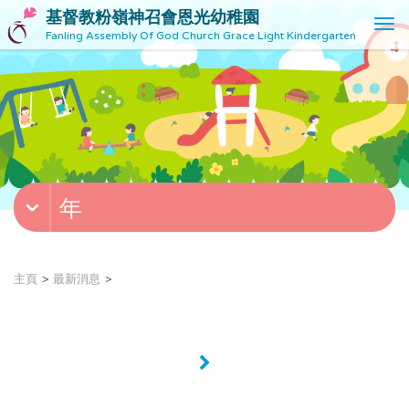
基督教粉嶺神召會恩光幼稚園
T
Fanling Assembly Of God Church Grace Light Kindergarten
o
g
g
l
e
n
a
v
年
i
g
a
t
主頁
最新消息
i
o
n
»