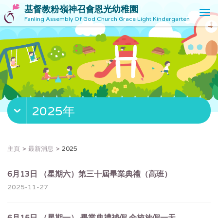
基督教粉嶺神召會恩光幼稚園
T
Fanling Assembly Of God Church Grace Light Kindergarten
o
g
g
l
e
n
a
v
2025年
i
g
a
t
主頁
最新消息
2025
i
o
6月13日 （星期六）第三十屆畢業典禮（高班）
n
2025-11-27