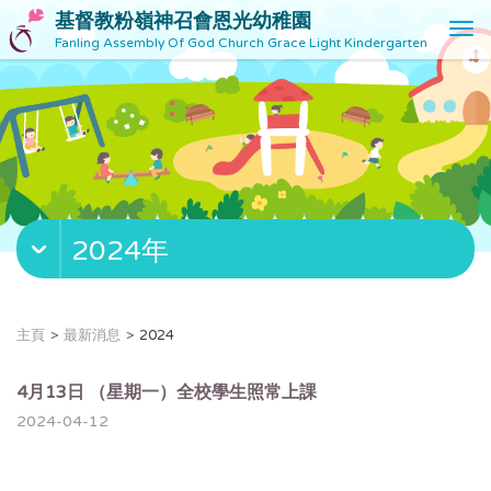
基督教粉嶺神召會恩光幼稚園
T
Fanling Assembly Of God Church Grace Light Kindergarten
o
g
g
l
e
n
a
v
2024年
i
g
a
t
主頁
最新消息
2024
i
o
4月13日 （星期一）全校學生照常上課
n
2024-04-12