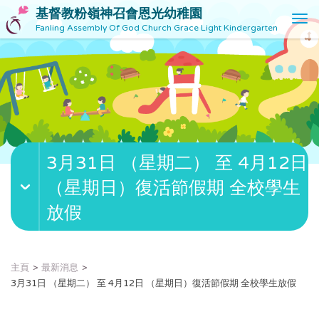
基督教粉嶺神召會恩光幼稚園
T
Fanling Assembly Of God Church Grace Light Kindergarten
o
g
g
l
e
n
a
v
3月31日 （星期二） 至 4月12日
i
g
（星期日）復活節假期 全校學生
a
t
放假
i
o
n
主頁
最新消息
3月31日 （星期二） 至 4月12日 （星期日）復活節假期 全校學生放假