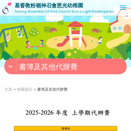
基督教粉嶺神召會恩光幼稚園
T
Fanling Assembly Of God Church Grace Light Kindergarten
o
g
g
l
e
n
a
v
書簿及其他代辦費
i
g
a
t
主頁
校園資訊
書簿及其他代辦費
i
o
n