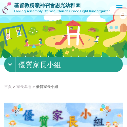
基督教粉嶺神召會恩光幼稚園
T
Fanling Assembly Of God Church Grace Light Kindergarten
o
g
g
l
e
n
a
v
優質家長小組
i
g
a
t
主頁
家長園地
優質家長小組
i
o
n