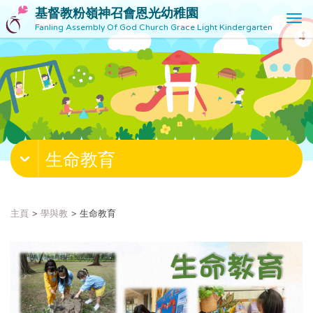
基督教粉嶺神召會恩光幼稚園
T
Fanling Assembly Of God Church Grace Light Kindergarten
o
g
g
l
e
n
a
v
生命教育
i
g
a
t
主頁
學與教
生命教育
i
o
n