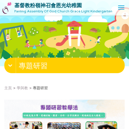
基督教粉嶺神召會恩光幼稚園
T
Fanling Assembly Of God Church Grace Light Kindergarten
o
g
g
l
e
n
a
v
專題研習
i
g
a
t
主頁
學與教
專題研習
i
o
n