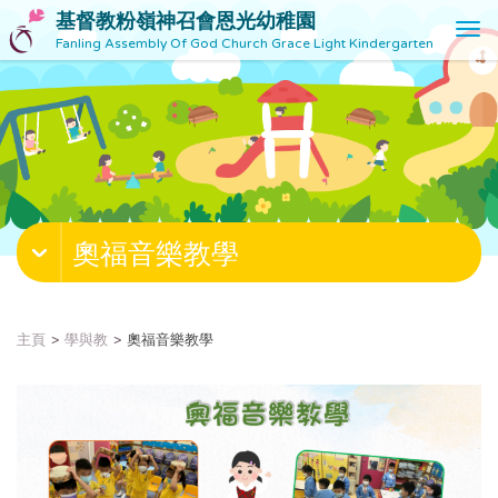
基督教粉嶺神召會恩光幼稚園
T
Fanling Assembly Of God Church Grace Light Kindergarten
o
g
g
l
e
n
a
v
奧福音樂教學
i
g
a
t
主頁
學與教
奧福音樂教學
i
o
n