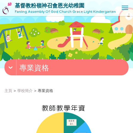
基督教粉嶺神召會恩光幼稚園
T
Fanling Assembly Of God Church Grace Light Kindergarten
o
g
g
l
e
n
a
v
專業資格
i
g
a
t
主頁
學校簡介
專業資格
i
o
n